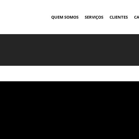
QUEM SOMOS
SERVIÇOS
CLIENTES
CA
 de conteúdo em diferentes
sa conta com um time de
ional e otimização do tempo de
itais inovadoras e de
oco nos resultados 5-
ないと、。