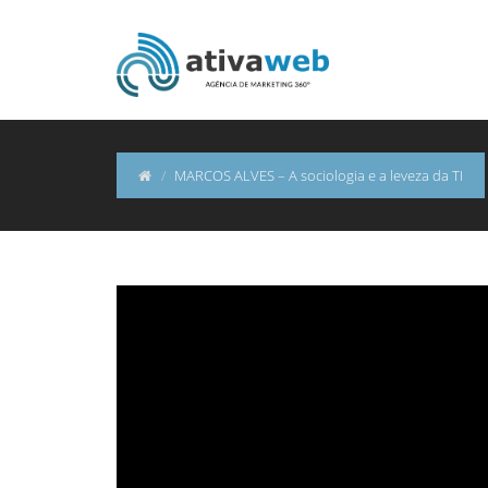
digital e transmissão ao vivo. Com ampla experiência na disseminação
 conteúdo on demand e desenvolvimento de sites e aplicativos. A empre
ida pelo investimento constantemente em inovação, capacitação profiss
s expectativas dos nossos clientes por meio da criação de soluções dig
MARCOS ALVES – A sociologia e a leveza da TI
 dos colaboradores 3- Excelência com simplicidade 4- Transparência e f
Great!!. 大きくて綺麗な桃を見ると心底嬉しくなりますが、桃が美味しく