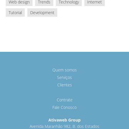
Web design
Trends
Technology
Internet
Tutorial
Development
Quem somos
Serviços
Clientes
Café com tecnologia
Contrate
Fale Conosco
Ativaweb Group
Avenida Maranhão 982, B. dos Estados