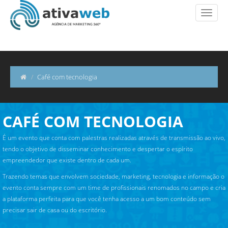
 conteúdo on demand e
tivos. A empresa conta com um
 programação, transmissão ao vivo
 reconhecida pelo investimento
itação profissional e otimização
.
Café com tecnologia
viços nas áreas de tecnologia e
rem as expectativas dos nossos
uções digitais inovadoras e de
namento. Valores 1- Compromisso
CAFÉ COM TECNOLOGIA
ação dos colaboradores 3-
ansparência e foco nos resultados
É um evento que conta com palestras realizadas através de transmissão ao vivo,
- Honestidade sempre 7- Empatia
tendo o objetivo de disseminar conhecimento e despertar o espírito
empreendedor que existe dentro de cada um.
Trazendo temas que envolvem sociedade, marketing, tecnologia e informação o
服
evento conta sempre com um time de profissionais renomados no campo e cria
a plataforma perfeita para que você tenha acesso a um bom conteúdo sem
precisar sair de casa ou do escritório.
を着ますか？ 着ている服はそのま
s Great!!. 大きくて綺麗な桃を見ると